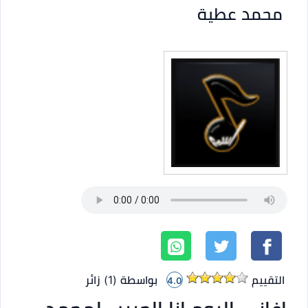
محمد عطية
التقييم
بواسطة (
1
)
زائر
4.0