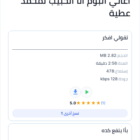
اغاني البوم انا الحبيب لمحمد
عطية
تقولي افكر
الحجم:
2.82 MB
المدة:
2:56 دقيقة
إستماع:
478
جودة:
128 kbps
★★★★★
5.0
(1)
نسخ أخرى 1
بأا ينفع كده