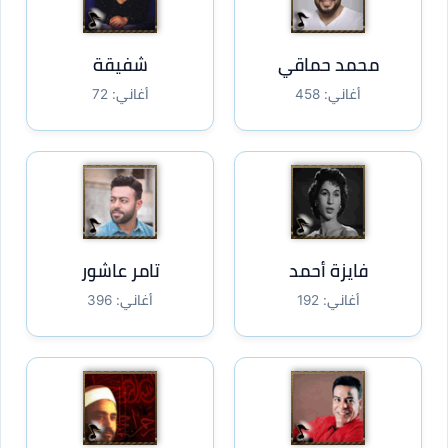
محمد حماقي
شفيقة
أغاني: 458
أغاني: 72
فايزة أحمد
تامر عاشور
أغاني: 192
أغاني: 396