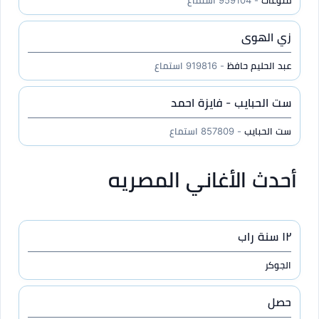
منوعات
- 959104 استماع
زي الهوى
عبد الحليم حافظ
- 919816 استماع
ست الحبايب - فايزة احمد
ست الحبايب
- 857809 استماع
أحدث الأغاني المصريه
١٢ سنة راب
الجوكر
حصل