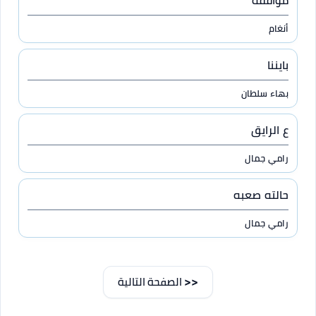
موافقه
أنغام
بايننا
بهاء سلطان
ع الرايق
رامي جمال
حالته صعبه
رامي جمال
<< الصفحة التالية