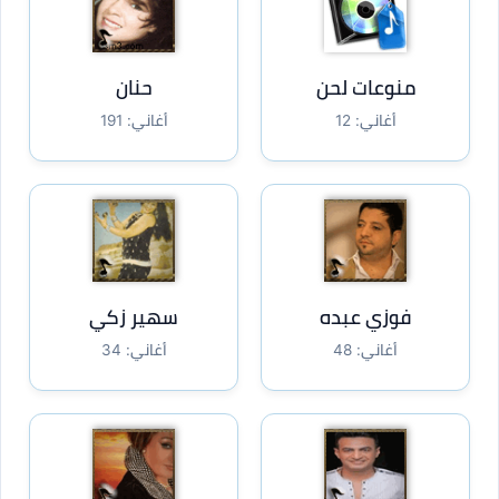
منوعات لحن
حنان
أغاني: 12
أغاني: 191
فوزي عبده
سهير زكي
أغاني: 48
أغاني: 34