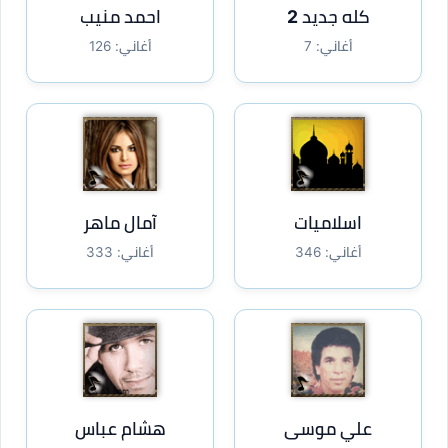
كله جديد 2
احمد منيب
أغاني: 7
أغاني: 126
اسلاميات
آمال ماهر
أغاني: 346
أغاني: 333
علي موسى
هشام عباس