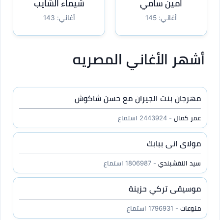
امين سامي
شيماء الشايب
أغاني: 145
أغاني: 143
أشهر الأغاني المصريه
مهرجان بنت الجيران مع حسن شاكوش
عمر كمال
- 2443924 استماع
مولاى انى ببابك
سيد النقشبندي
- 1806987 استماع
موسيقى تركي حزينة
منوعات
- 1796931 استماع