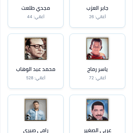
جابر العزب
مجدي طلعت
أغاني: 26
أغاني: 44
ياسر رماح
محمد عبد الوهاب
أغاني: 72
أغاني: 528
عربي الصغير
رامي صبري