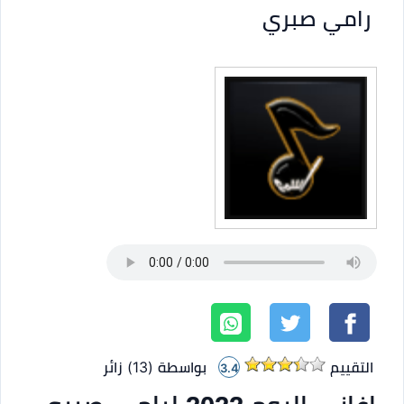
رامي صبري
التقييم
بواسطة (
13
)
زائر
3.4