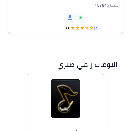
إستماع:
45364
★★★☆☆
3.0
(3)
البومات رامي صبري