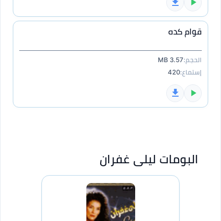
قوام كده
الحجم:
3.57 MB
إستماع:
420
البومات ليلى غفران