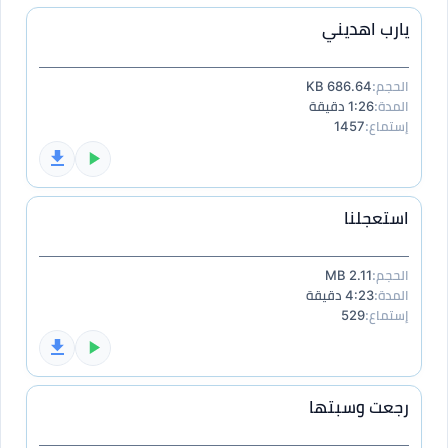
يارب اهديني
الحجم:
686.64 KB
المدة:
1:26 دقيقة
إستماع:
1457
استعجلنا
الحجم:
2.11 MB
المدة:
4:23 دقيقة
إستماع:
529
رجعت وسبتها