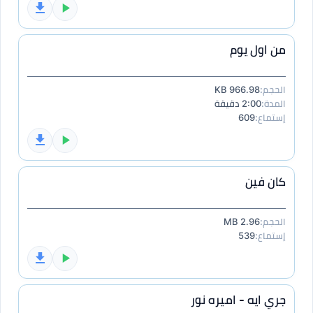
من اول يوم
الحجم:
966.98 KB
المدة:
2:00 دقيقة
إستماع:
609
كان فين
الحجم:
2.96 MB
إستماع:
539
جري ايه - اميره نور