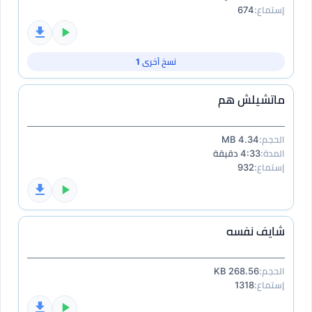
إستماع:
674
نسخ أخرى 1
ماتشيلش هم
الحجم:
4.34 MB
المدة:
4:33 دقيقة
إستماع:
932
شايف نفسه
الحجم:
268.56 KB
إستماع:
1318