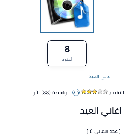
8
أغنية
اغاني العيد
التقييم
بواسطة (
88
)
زائر
3.0
اغاني العيد
[ عدد الاغاني 8 ]