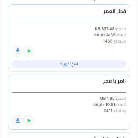
قطر العمر
الحجم:
837.48 KB
المدة:
4:39 دقيقة
إستماع:
1465
نسخ أخرى 1
اامر يا قمر
الحجم:
1.95 MB
المدة:
10:51 دقيقة
إستماع:
2411