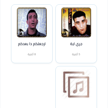
جري اية
ارجعلكم دا بعدكم
5 أغنية
8 أغنية