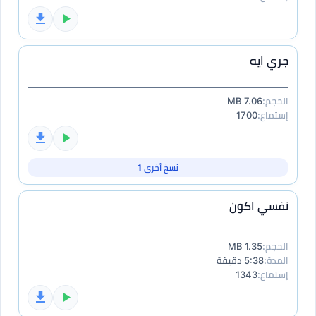
جري ايه
الحجم:
7.06 MB
إستماع:
1700
نسخ أخرى 1
نفسي اكون
الحجم:
1.35 MB
المدة:
5:38 دقيقة
إستماع:
1343