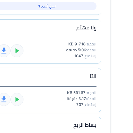
نسخ أخرى 1
ولا مهتم
الحجم:
917.18 KB
المدة:
5:06 دقيقة
إستماع:
1047
انتا
الحجم:
591.67 KB
المدة:
3:17 دقيقة
إستماع:
737
بساط الريح