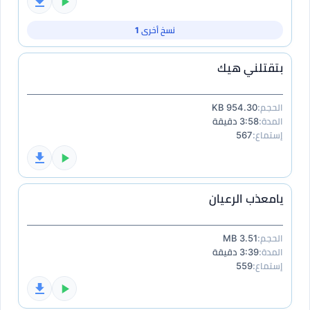
نسخ أخرى 1
بتقتلني هيك
الحجم:
954.30 KB
المدة:
3:58 دقيقة
إستماع:
567
يامعذب الرعيان
الحجم:
3.51 MB
المدة:
3:39 دقيقة
إستماع:
559