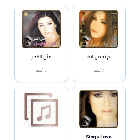
ح تعمل ايه
مثل القمر
7 أغنية
5 أغنية
Sings Love