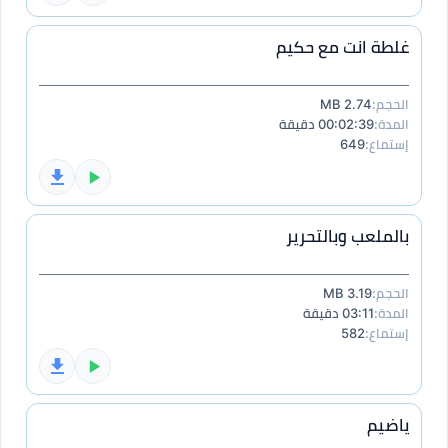
غلطة انت مع حكيم
الحجم:
2.74 MB
المدة:
00:02:39 دقيقة
إستماع:
649
بالملعب وبالتحرير
الحجم:
3.19 MB
المدة:
03:11 دقيقة
إستماع:
582
ياضيم