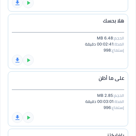
هلا بحسك
الحجم:
6.48 MB
المدة:
00:02:41 دقيقة
إستماع:
998
على ما أظن
الحجم:
2.85 MB
المدة:
00:03:01 دقيقة
إستماع:
996
يلفاركتني