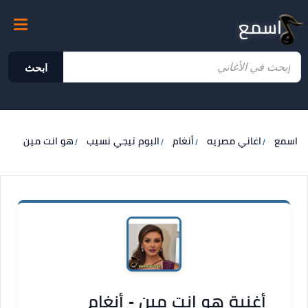
اسمع
ابحث
اسمع
اغاني مصريه
أنغام
البوم تيجي نسيب
هو انت مين
أغنية هو انت مين - أنغام