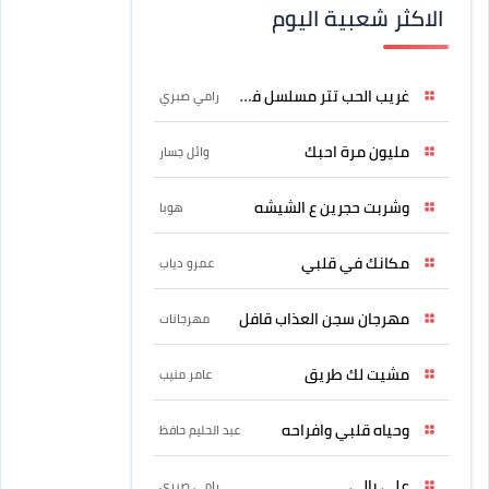
الاكثر شعبية اليوم
غريب الحب تتر مسلسل فرصة
رامي صبري
مليون مرة احبك
وائل جسار
وشربت حجرين ع الشيشه
هوبا
مكانك في قلبي
عمرو دياب
مهرجان سجن العذاب قافل
مهرجانات
مشيت لك طريق
عامر منيب
وحياه قلبي وافراحه
عبد الحليم حافظ
علي بالي
رامي صبري