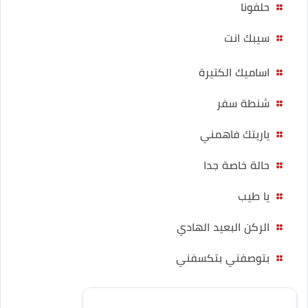
حلفونا
سيبك انت
اساميك الكتيرة
شنطة سفر
ياريتك فاهمني
حالة خاصة جدا
يا طيب
الركن البعيد الهادي
بتوصفني بتكسفني