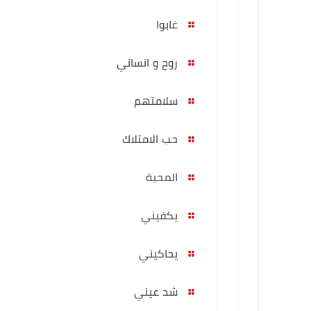
غابوا
روح و انساني
سلامتهم
حب الامتلاك
المحبة
يكفيني
يحاكيني
شد عيني