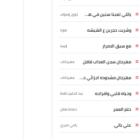
ياللي تعبنا سنين في هواه
جورج وسوف
وشربت حجرين ع الشيشه
هوبا
مع سبق الاصرار
إليسا
مهرجان سجن العذاب قافل
مهرجانات
مهرجان مشدوده اجزائي حربونى
مهرجانات
وحياه قلبي وافراحه
عبد الحليم حافظ
حلم العمر
حماده هلال
علي بالي
رامي صبري