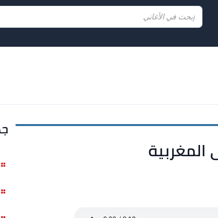
جد
ى المغربية