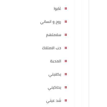
غابوا
روح و انساني
سلامتهم
حب الامتلاك
المحبة
يكفيني
يحاكيني
شد عيني