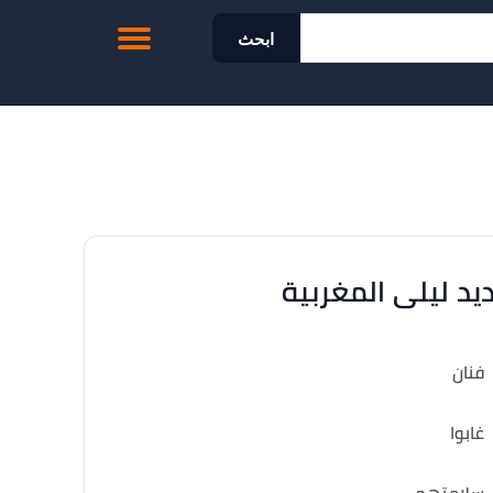
ابحث
يد ليلى المغربية
فنان
غابوا