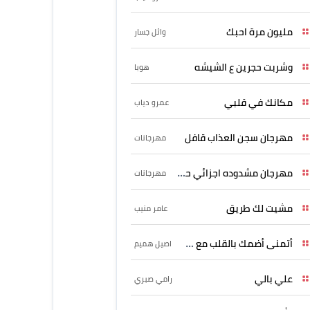
مليون مرة احبك
وائل جسار
وشربت حجرين ع الشيشه
هوبا
مكانك في قلبي
عمرو دياب
مهرجان سجن العذاب قافل
مهرجانات
مهرجان مشدوده اجزائي حربونى
مهرجانات
مشيت لك طريق
عامر منيب
أتمنى أضمك بالقلب مع حسين
اصيل هميم
علي بالي
رامي صبري