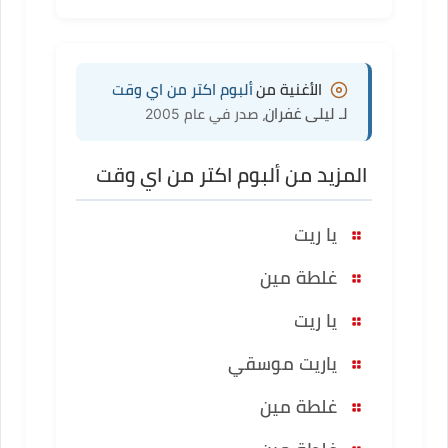
الأغنية من
ألبوم اكتر من اي وقت
لـ ليلى غفران
، صدر في عام 2005
المزيد من ألبوم اكتر من اي وقت
يا ريت
غلطة مين
يا ريت
ياريت موسقي
غلطة مين