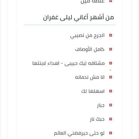
غلطة مين
من أشهر أغاني ليلى غفران
الجرح من نصيبي
كامل الأوصاف
مشتافه ليك حبيبى - اهداء لابنتها
هبه
انا مش ندمانه
اسهلها لك
جبار
حبك نار
لو حتى حيرفضني العالم