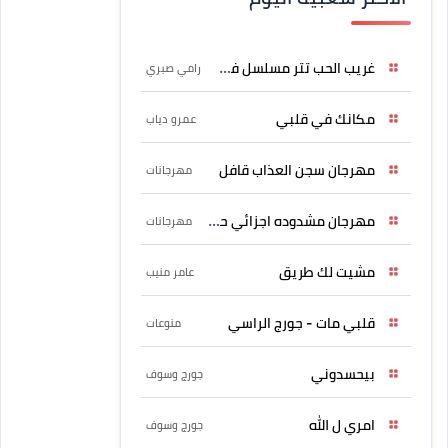
غريب الحب تتر مسلسل فرصة
رامي صبري
مكانك في قلبي
عمرو دياب
مهرجان سجن العذاب قافل
مهرجانات
مهرجان مشدوده اجزائي حربونى
مهرجانات
مشيت لك طريق
عامر منيب
قلبي مات - جورج الراسي
منوعات
بيحسدوني
جورج وسوف
امري ل الله
جورج وسوف