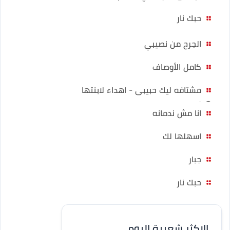
حبك نار
الجرح من نصيبي
كامل الأوصاف
مشتافه ليك حبيبى - اهداء لابنتها
هبه
انا مش ندمانه
اسهلها لك
جبار
حبك نار
الاكثر شعبية اليوم