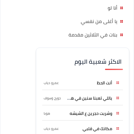
أنا لو
يا أغلى من نفسي
بنات في الثلاثين مقدمة
الاكثر شعبية اليوم
أنت الحظ
عمرو دياب
ياللي تعبنا سنين في هواه
جورج وسوف
وشربت حجرين ع الشيشه
هوبا
مكانك في قلبي
عمرو دياب