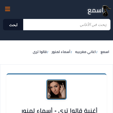
اسمع
ابحث
اسمع
اغاني مغربيه
أسماء لمنور
قالوا ترى
أغنية قالوا ترى - أسماء لمنور