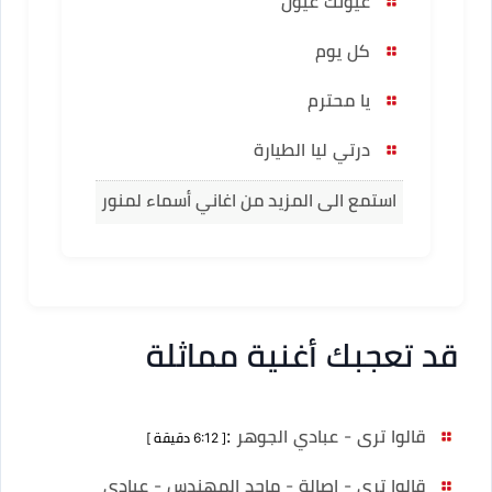
عيونك عيون
كل يوم
يا محترم
درتي ليا الطيارة
استمع الى المزيد من اغاني أسماء لمنور
قد تعجبك أغنية مماثلة
قالوا ترى - عبادي الجوهر
:
[ 6:12 دقيقة ]
قالوا ترى - اصالة - ماجد المهندس - عبادي