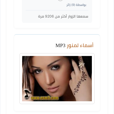
بواسطة (
9
) زائر
سمعها الزوار أكثر من
9206
مرة
أسماء لمنور
MP3