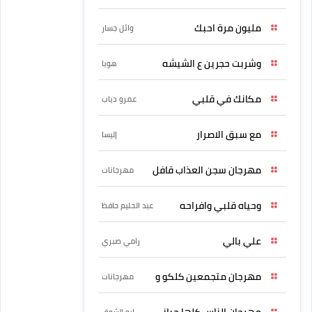
مليون مرة احبك
وائل جسار
وشربت حجرين ع الشيشه
هوبا
مكانك في قلبي
عمرو دياب
مع سبق الاصرار
إليسا
مهرجان سجن العذاب قافل
مهرجانات
وحياه قلبي وافراحه
عبد الحليم حافظ
علي بالي
رامي صبري
مهرجان متجمعين كلكو و
مهرجانات
مهرجان الناس كلها حبانى
ابو الشوق