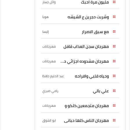
مليون مرة احبك
وائل جسار
وشربت حجرين ع الشيشه
هوبا
مع سبق الاصرار
إليسا
مهرجان سجن العذاب قافل
مهرجانات
مهرجان مشدوده اجزائي حربونى
مهرجانات
وحياه قلبي وافراحه
عبد الحليم حافظ
علي بالي
رامي صبري
مهرجان متجمعين كلكو و
مهرجانات
مهرجان الناس كلها حبانى
ابو الشوق