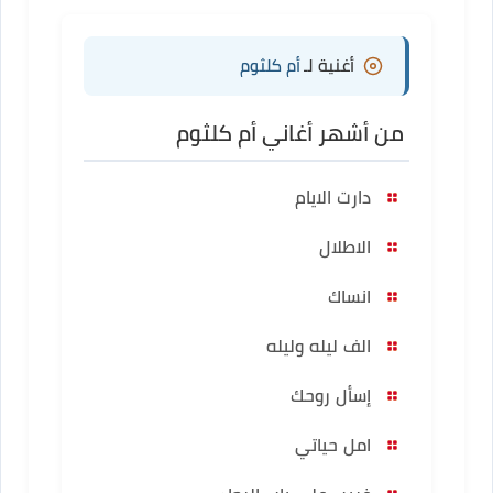
أغنية لـ
أم كلثوم
من أشهر أغاني أم كلثوم
دارت الايام
الاطلال
انساك
الف ليله وليله
إسأل روحك
امل حياتي