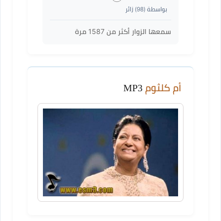
بواسطة (
98
) زائر
سمعها الزوار أكثر من
1587
مرة
أم كلثوم
MP3