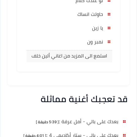
لو عندك كلام
حاولت انساك
يا زين
نمبر ون
استمع الى المزيد من اغاني ألين خلف
قد تعجبك أغنية مماثلة
بعدك على بالي - أمل عرفة
:
[ 5:39 دقيقة ]
بعدك على بالي - ستار أكاديمي 4
:
[ 4:01 دقيقة ]