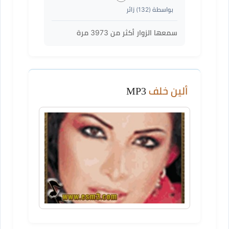
بواسطة (
132
) زائر
سمعها الزوار أكثر من
3973
مرة
ألين خلف
MP3