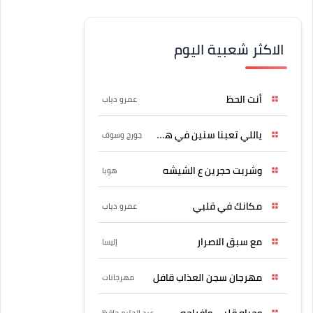
الاكثر شعبية اليوم
أنت الحظ
عمرو دياب
ياللي تعبنا سنين في هواه
جورج وسوف
وشربت حجرين ع الشيشه
هوبا
مكانك في قلبي
عمرو دياب
مع سبق الاصرار
إليسا
مهرجان سجن العذاب قافل
مهرجانات
وحياه قلبي وافراحه
عبد الحليم حافظ