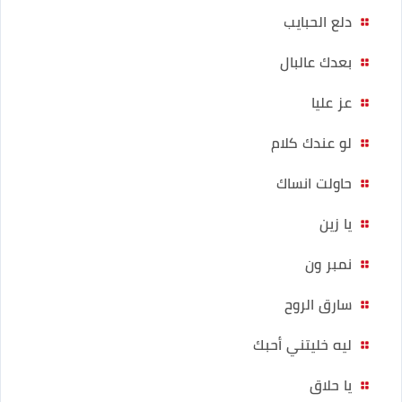
دلع الحبايب
بعدك عالبال
عز عليا
لو عندك كلام
حاولت انساك
يا زين
نمبر ون
سارق الروح
ليه خليتني أحبك
يا حلاق