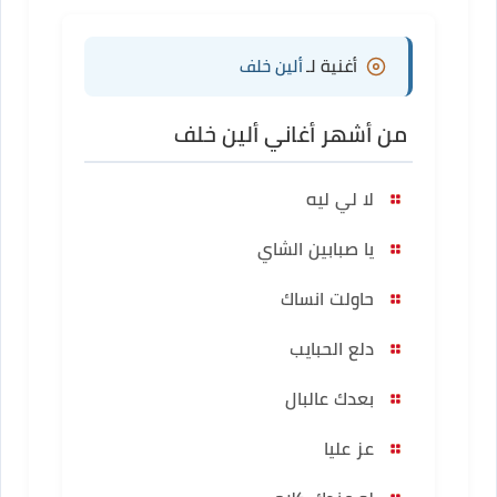
أغنية لـ
ألين خلف
من أشهر أغاني ألين خلف
لا لي ليه
يا صبابين الشاي
حاولت انساك
دلع الحبايب
بعدك عالبال
عز عليا