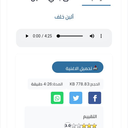
ألين خلف
تحميل الاغنية
mp3
الحجم:
778.83 KB
المدة:
4:26 دقيقة
التقييم
3.0