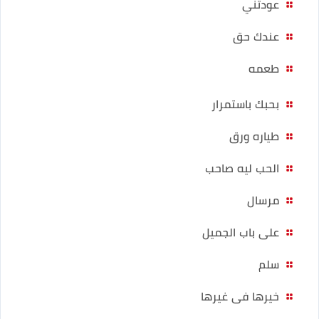
عودتني
عندك حق
طعمه
بحبك باستمرار
طياره ورق
الحب ليه صاحب
مرسال
على باب الجميل
سلم
خيرها فى غيرها