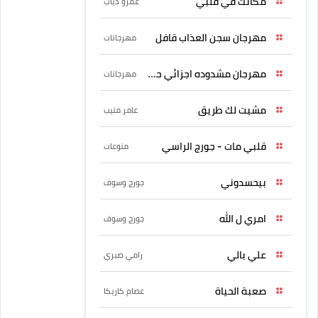
مكانك في قلبي
عمرو دياب
مهرجان سجن العذاب قافل
مهرجانات
مهرجان مشدوده اجزائي حربونى
مهرجانات
مشيت لك طريق
عامر منيب
قلبي مات - جورج الراسي
منوعات
بيحسدوني
جورج وسوف
امري ل الله
جورج وسوف
علي بالي
رامي صبري
صعبة الحياة
عصام كاريكا