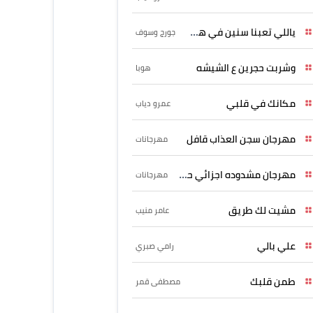
ياللي تعبنا سنين في هواه
جورج وسوف
وشربت حجرين ع الشيشه
هوبا
مكانك في قلبي
عمرو دياب
مهرجان سجن العذاب قافل
مهرجانات
مهرجان مشدوده اجزائي حربونى
مهرجانات
مشيت لك طريق
عامر منيب
علي بالي
رامي صبري
طمن قلبك
مصطفى قمر