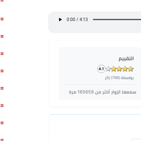
التقييم
4.1
بواسطة (
766
) زائر
سمعها الزوار أكثر من
165659
مرة