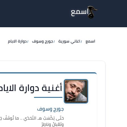
اسمع
اسمع
اغاني سورية
جورج وسوف
دوارة الايام
أغنية دوارة الاي
جورج وسوف
حَتّى تِكْسَبْ هـ التّحَدّي .. ما تُوقَفْ خِي
وتَعْبانْ وناطِرْ