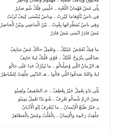
يِلّي مُشْ فَهْمانْ اللّعْبِة .. خَلّينِي قِلّكْ شُو صايِرْ
فِي ناسْ بْأوْهاما كِبْرِتْ .. وناسْ بْتِنْسَى كِيفْ تْرَبّتْ
وفِي ناسْ بْمَطْرَحْها بِقْيِتْ .. بَيْنْ الْماضِي وبَيْنْ الْحاضِرْ
مُشْ قادِرْ انْسَى مُشْ قادِرْ
ما فِيكْ تْغَمّضْ عَيْنَيْكْ .. وتَعْمِلْ حالَكْ مُشْ شايِفْ
صَدّقْنِي بِتْرُوحْ عْلَيْكْ .. قَوّي قَلْبَكْ لِيهْ خايِفْ
هـ الزّمانْ اللّي وْصِلْنالُو .. ما بْيِتْرُكْ حَدا عَلَى حالُو
ايهْ واللهْ صَدَقُوا اللّي قالُوا .. هـ الدّنْيِي خِلْقِتْ لِلشّاطِرْ
يَلّي بَدّو يِعْمِلْ خَيْرْ يِعْطِفْ .. عـ الضّعِيفْ ويْعِينُو
مِشْ لازِمْ شْمالُو تَعْرِفْ .. شُو بَدّا تَعْمِلْ يَمِينُو
بِـ حَيّرْ طَبْعْ الْإنْسانْ .. ما بْيَعْرِفْ إنّو الْأدْيانْ
خِلْقِتْ رَحْمِة والْإيمانْ .. بِالْقَلْبْ ومُشْ بِالْمَظاهِرْ