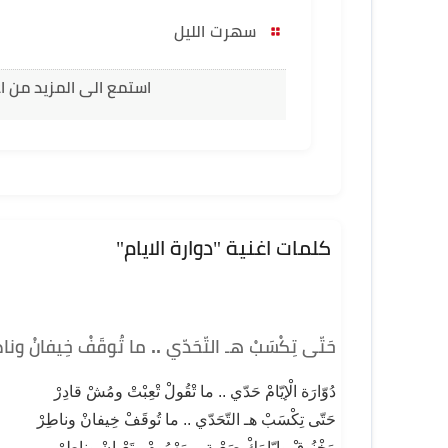
سهرت الليل
استمع الى المزيد من 
كلمات اغنية "دوارة الايام"
حَتّى تِكْسَبْ هـ التّحَدّي .. ما تُوقَفْ خِيفانْ وناطِر
دُوّارَة الْإيّامْ حَدّي .. ما تْقُولْ تْعِبْتْ ومُشْ قادِرْ
حَتّى تِكْسَبْ هـ التّحَدّي .. ما تُوقَفْ خِيفانْ وناطِرْ
مَخْنُوقْ وإيّامَكْ صَعْبِة .. مَهْمُومْ وتَعْبانْ وناطِرْ