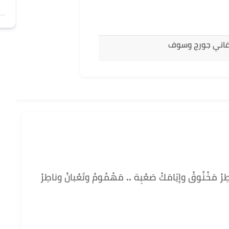
اغاني جورج وسوف
ْ مَخْنُوقْ وإيّامَكْ صَعْبِة .. مَهْمُومْ وتَعْبانْ وناطِرْ