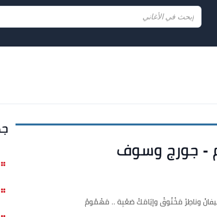
جد
ام - جورج وسوف
فانْ وناطِرْ مَخْنُوقْ وإيّامَكْ صَعْبِة .. مَهْمُومْ