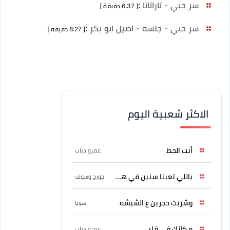
سر حبي - تاراتاتا
:
[ 6:37 دقيقة ]
سر حبي - جلسه - اصيل ابو بكر
:
[ 8:27 دقيقة ]
الاكثر شعبية اليوم
أنت الحظ
عمرو دياب
ياللي تعبنا سنين في هواه
جورج وسوف
وشربت حجرين ع الشيشه
هوبا
مكانك في قلبي
عمرو دياب