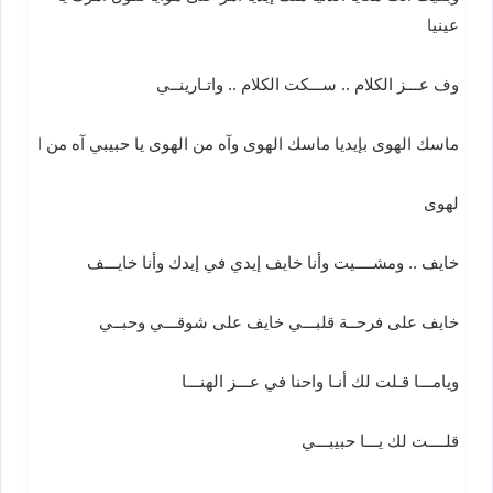
عينيا
وف عـــز الكلام .. ســـكت الكلام .. واتـارينــي
ماسك الهوى بإيديا ماسك الهوى وآه من الهوى يا حبيبي آه من ا
لهوى
خايف .. ومشــــيت وأنا خايف إيدي في إيدك وأنا خايـــف
خايف على فرحــة قلبـــي خايف على شوقـــي وحبــي
ويامـــا قـلت لك أنـا واحنا في عـــز الهنـــا
قلــــت لك يـــا حبيبـــي