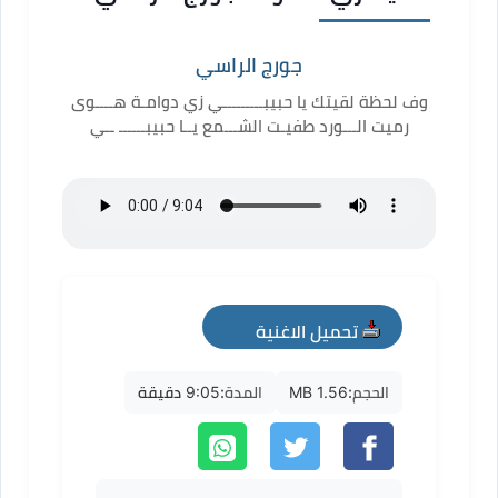
جورج الراسي
وف لحظة لقيتك يا حبيبـــــــــي زي دوامـة هــــوى
رميت الـــورد طفيـت الشـــمع يــا حبيبــــــ ــي
تحميل الاغنية
mp3
الحجم:
1.56 MB
المدة:
9:05 دقيقة