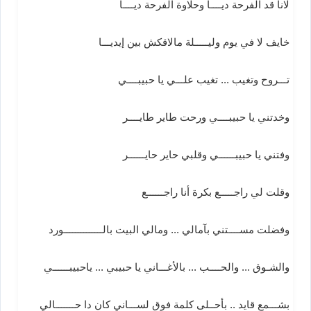
لانا قد الفرحة ديــــا وحلاوة الفرحة ديــــا
خايف لا في يوم وليـــــلة مالاقكش بين إيديـــا
تـــروح وتغيب ... تغيب علـــي يا حبيبــــي
وخدتني يا حبيبــــي ورحت طاير طايــــر
وفتني يا حبيبــــــي وقلبي حاير حايــــــر
وقلت لي راجـــــع بكرة أنا راجــــــع
وفضلت مســــتني بآمالي ... ومالي البيت بالــــــــــــــورد
والشـوق ... والحــــب ... بالأغـــاني يا حبيبي ... ياحبيبــــــي
بشـــمع قايد .. بأحــلى كلمة فوق لســـاني كان دا حـــــــالي