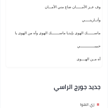
وف عــز الأمــــــان ضاع مني الأمـــان
وأتــارينـــــي
ماســـــــك الهوى بإيديا ماســــــــك الهوى وآه من الهوى يا
حبيبـــــــــــــــي
آه مــن الهــــوى
جديد جورج الراسي
زي الهوا