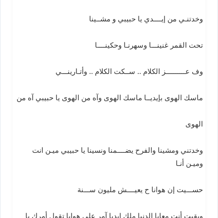
وخدتنـي من إيــــدي يا حبيبي و مشــينا
تحت القمر غنينـــا وسهرنـا وحكينــــا
وف عــــــــــز الكلام .. ســكت الكلام .. وأتـارينـــي
ماسك الهوى بإيديــا ماسك الهوى وآه من الهوى يا حبيبي آه من
الهوى
وخدتني ومشينا والفرح يضــــمنا ونسينا يا حبيبي ميـن انت
وميـن أنـا
حســـيت إن هوانا ح يعيــــش مليون ســـنة
وبقيت أنت معايا الدنيا ملك إيديا آمر على هوايا تقول أمرك يا