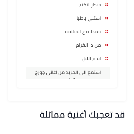
سطر انكتب
استني يادنيا
حمدلله ع السلامه
من دا الغرام
اه م الليل
استمع الى المزيد من اغاني جورج
الراسي
قد تعجبك أغنية مماثلة