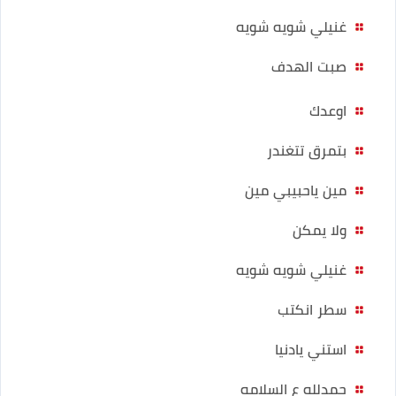
غنيلي شويه شويه
صبت الهدف
اوعدك
بتمرق تتغندر
مين ياحبيبي مين
ولا يمكن
غنيلي شويه شويه
سطر انكتب
استني يادنيا
حمدلله ع السلامه