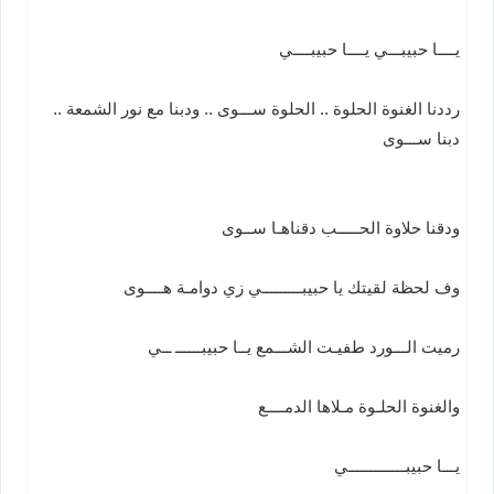
يــــا حبيبـــي يــــا حبيبــــي
رددنا الغنوة الحلوة .. الحلوة ســـوى .. ودبنا مع نور الشمعة ..
دبنا ســـوى
ودقنا حلاوة الحـــــب دقناهـا ســوى
وف لحظة لقيتك يا حبيبـــــــــي زي دوامـة هــــوى
رميت الـــورد طفيـت الشـــمع يــا حبيبــــــ ــي
والغنوة الحلـوة مـلاها الدمــــع
يـــا حبيبـــــــــــــي