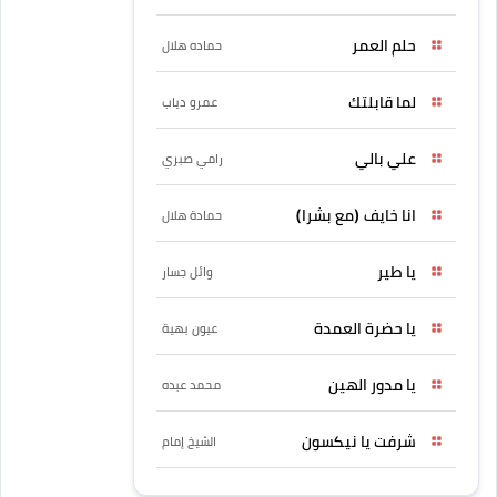
حلم العمر
حماده هلال
لما قابلتك
عمرو دياب
علي بالي
رامي صبري
انا خايف (مع بشرا)
حمادة هلال
يا طير
وائل جسار
يا حضرة العمدة
عيون بهية
يا مدور الهين
محمد عبده
شرفت يا نيكسون
الشيخ إمام