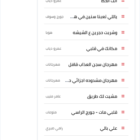
أنت الحظ
عمرو دياب
ياللي تعبنا سنين في هواه
جورج وسوف
وشربت حجرين ع الشيشه
هوبا
مكانك في قلبي
عمرو دياب
مهرجان سجن العذاب قافل
مهرجانات
مهرجان مشدوده اجزائي حربونى
مهرجانات
مشيت لك طريق
عامر منيب
قلبي مات - جورج الراسي
منوعات
علي بالي
رامي صبري