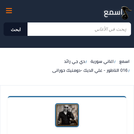
اسمع
ابحث
اسمع
اغاني سورية
دي جي رائد
016 الناطور - علي الديك -دومنيك حورانى