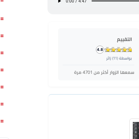
التقييم
4.8
بواسطة (
11
) زائر
سمعها الزوار أكثر من
4701
مرة