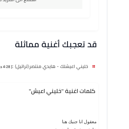
قد تعجبك أغنية مماثلة
خليني اعيشلك - هايدي منتصر(تراتيل)
:
[ 4:28 دقيقة ]
كلمات اغنية "خليني اعيش"
معقول انا جنبك هنا