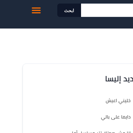
ابحث
يد إليسا
خليني اعيش
دايما على بالي