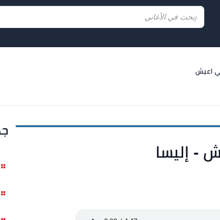
ي اعيش
جد
 - إليسا