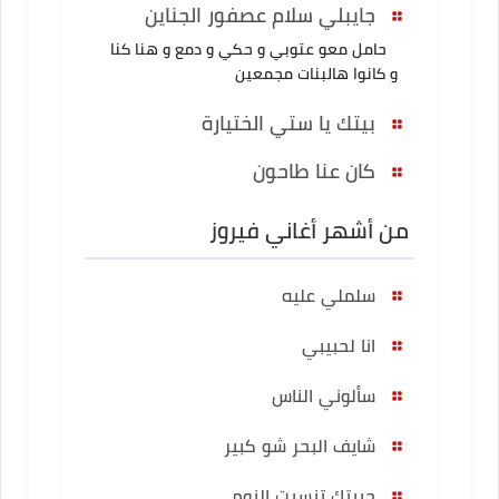
جايبلي سلام عصفور الجناين
حامل معو عتوبي و حكي و دمع و هنا كنا
و كانوا هالبنات مجمعين
بيتك يا ستي الختيارة
كان عنا طاحون
من أشهر أغاني فيروز
سلملي عليه
انا لحبيبي
سألوني الناس
شايف البحر شو كبير
حبيتك تنسيت النوم