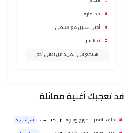
اتهام
حدا عارف
أحلى سنين مع البلطي
نحنا سوا
استمع الى المزيد من اغاني أدم
قد تعجبك أغنية مماثلة
حلف القمر - جورج وسوف
:
[ 6:33 دقيقة ]
نسخ أخرى 2
حلف القمر - فضل شاكر
: