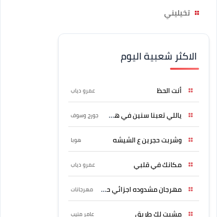
تخيليني
الاكثر شعبية اليوم
أنت الحظ
عمرو دياب
ياللي تعبنا سنين في هواه
جورج وسوف
وشربت حجرين ع الشيشه
هوبا
مكانك في قلبي
عمرو دياب
مهرجان مشدوده اجزائي حربونى
مهرجانات
مشيت لك طريق
عامر منيب