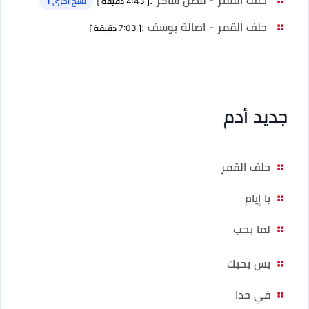
[ 4:43 دقيقة ]
نسخ أخرى 1
حلف القمر - اصالة يوسف
:
[ 7:03 دقيقة ]
جديد أدم
حلف القمر
يا إيام
لما بحب
بس بحبك
في حدا