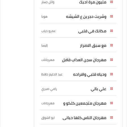
مليون مرة احبك
وائل جسار
وشربت حجرين ع الشيشه
هوبا
مكانك في قلبي
عمرو دياب
مع سبق الاصرار
إليسا
مهرجان سجن العذاب قافل
مهرجانات
وحياه قلبي وافراحه
عبد الحليم حافظ
علي بالي
رامي صبري
مهرجان متجمعين كلكو و
مهرجانات
مهرجان الناس كلها حبانى
ابو الشوق