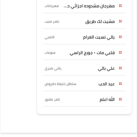
مهرجان مشدوده اجزائي حربونى
مهرجانات
مشيت لك طريق
عامر منيب
يالي نسيت الغرام
اللمبي
قلبي مات - جورج الراسي
منوعات
علي بالي
رامي صبري
عيد الحب
سلطان خليفة حقروص
الله اعلم
تامر عاشور