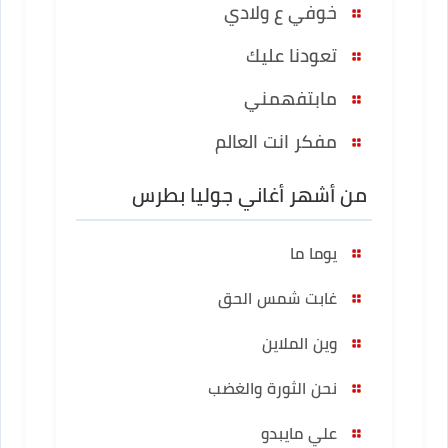
خوفي ع ولادي
تعودنا عليك
مابتفهمني
مفكر انت العالم
من أشهر أغاني جوليا بطرس
يوما ما
غابت شمس الحق
وين الملاين
نحن الثورة والغضب
علي مايبدو