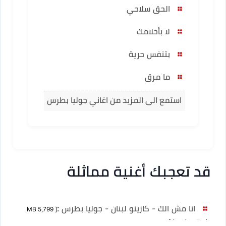
الحق سلاحي
لا بأحلامك
بتنفس حرية
ما مرق
استمع الى المزيد من اغاني جوليا بطرس
قد تعجبك أغنية مماثلة
انا مش الك - كازينو لبنان - جوليا بطرس
:
[ MB 5,799
(no duration) ]