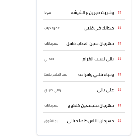
وشربت حجرين ع الشيشه
هوبا
مكانك في قلبي
عمرو دياب
مهرجان سجن العذاب قافل
مهرجانات
يالي نسيت الغرام
اللمبي
وحياه قلبي وافراحه
عبد الحليم حافظ
علي بالي
رامي صبري
مهرجان متجمعين كلكو و
مهرجانات
مهرجان الناس كلها حبانى
ابو الشوق