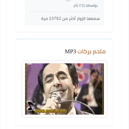
بواسطة (
12
) زائر
سمعها الزوار أكثر من
23792
مرة
ملحم بركات
MP3