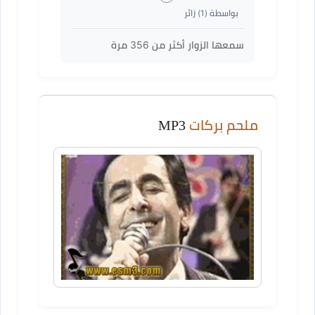
بواسطة (
1
) زائر
سمعها الزوار أكثر من
356
مرة
ملحم بركات
MP3