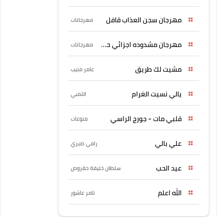
مهرجان سجن العذاب قافل
مهرجانات
مهرجان مشدوده اجزائي حربونى
مهرجانات
مشيت لك طريق
عامر منيب
يالي نسيت الغرام
اللمبي
قلبي مات - جورج الراسي
منوعات
علي بالي
رامي صبري
عيد الحب
سلطان خليفة حقروص
الله اعلم
تامر عاشور