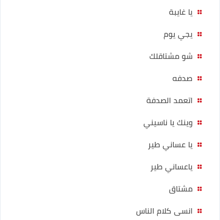
يا غايبة
يجي يوم
شو مشتاقلك
صدفه
اتعمد الصدفة
وينك يا ناسيني
يا عساني طير
ياعساني طير
مشتاق
انسى كلام الناس