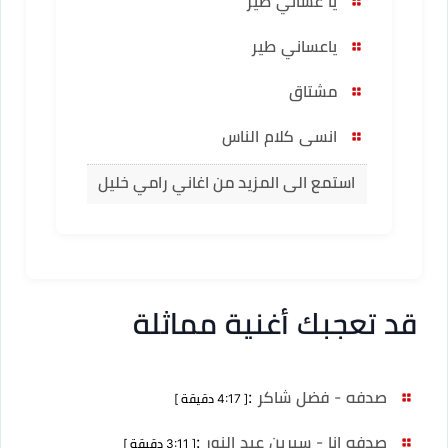
يا عساني طير
ياعساني طير
مشتاق
انسى كلام الناس
استمع الى المزيد من اغاني رامي خليل
قد تعجبك أغنية مماثلة
صدفه - فضل شاكر
:
[ 4:17 دقيقة ]
صدفه انا - سيرين عبد النور
:
[ 3:11 دقيقة ]