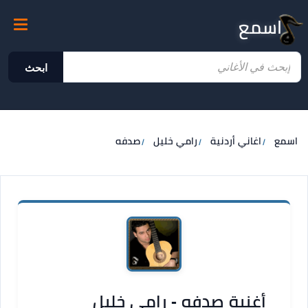
اسمع
ابحث
اسمع
اغاني أردنية
رامي خليل
صدفه
أغنية صدفه - رامي خليل