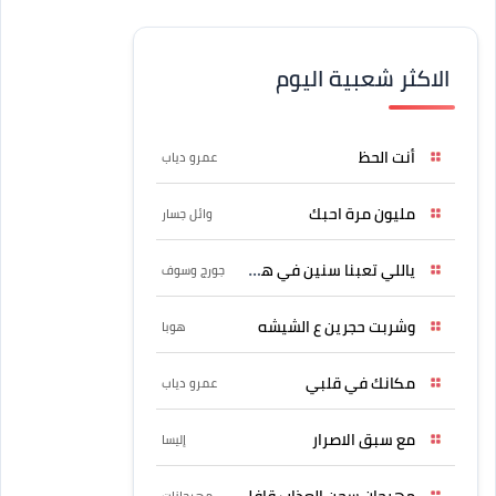
الاكثر شعبية اليوم
أنت الحظ
عمرو دياب
مليون مرة احبك
وائل جسار
ياللي تعبنا سنين في هواه
جورج وسوف
وشربت حجرين ع الشيشه
هوبا
مكانك في قلبي
عمرو دياب
مع سبق الاصرار
إليسا
مهرجان سجن العذاب قافل
مهرجانات