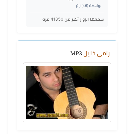
بواسطة (
46
) زائر
سمعها الزوار أكثر من
41850
مرة
رامي خليل
MP3