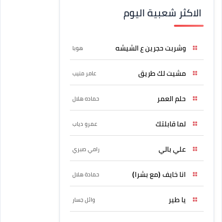
الاكثر شعبية اليوم
وشربت حجرين ع الشيشه
هوبا
مشيت لك طريق
عامر منيب
حلم العمر
حماده هلال
لما قابلتك
عمرو دياب
علي بالي
رامي صبري
انا خايف (مع بشرا)
حمادة هلال
يا طير
وائل جسار