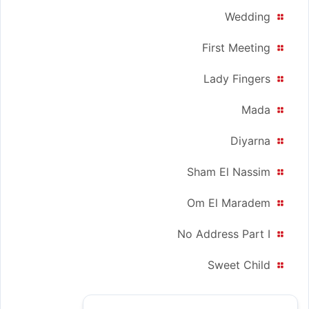
Wedding
First Meeting
Lady Fingers
Mada
Diyarna
Sham El Nassim
Om El Maradem
No Address Part I
Sweet Child