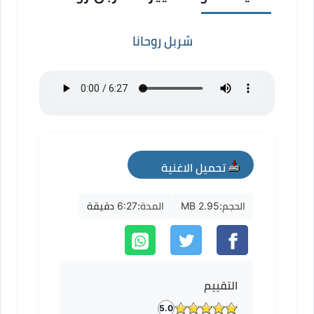
شربل روحانا
تحميل الاغنية
mp3
الحجم:
2.95 MB
المدة:
6:27 دقيقة
التقييم
5.0