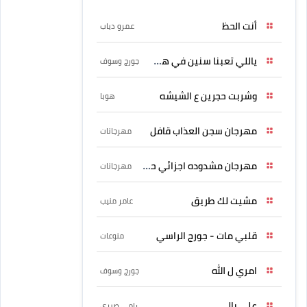
أنت الحظ
عمرو دياب
ياللي تعبنا سنين في هواه
جورج وسوف
وشربت حجرين ع الشيشه
هوبا
مهرجان سجن العذاب قافل
مهرجانات
مهرجان مشدوده اجزائي حربونى
مهرجانات
مشيت لك طريق
عامر منيب
قلبي مات - جورج الراسي
منوعات
امري ل الله
جورج وسوف
علي بالي
رامي صبري