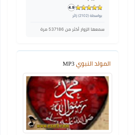
4.9
بواسطة (
2102
) زائر
سمعها الزوار أكثر من
537186
مرة
المولد النبوي
MP3