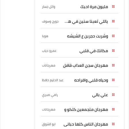
مليون مرة احبك
وائل جسار
ياللي تعبنا سنين في هواه
جورج وسوف
وشربت حجرين ع الشيشه
هوبا
مكانك في قلبي
عمرو دياب
مهرجان سجن العذاب قافل
مهرجانات
وحياه قلبي وافراحه
عبد الحليم حافظ
علي بالي
رامي صبري
مهرجان متجمعين كلكو و
مهرجانات
مهرجان الناس كلها حبانى
ابو الشوق