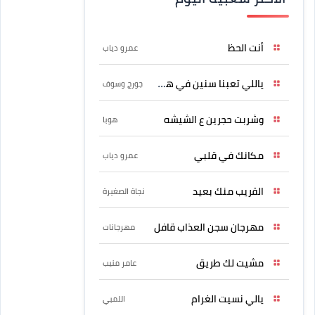
أنت الحظ
عمرو دياب
ياللي تعبنا سنين في هواه
جورج وسوف
وشربت حجرين ع الشيشه
هوبا
مكانك في قلبي
عمرو دياب
القريب منك بعيد
نجاة الصغيرة
مهرجان سجن العذاب قافل
مهرجانات
مشيت لك طريق
عامر منيب
يالي نسيت الغرام
اللمبي