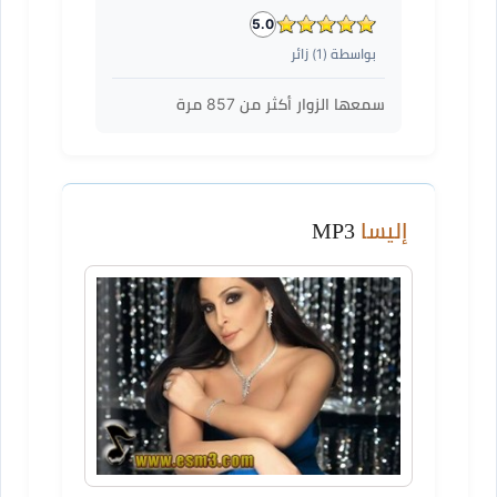
5.0
بواسطة (
1
) زائر
سمعها الزوار أكثر من
857
مرة
إليسا
MP3