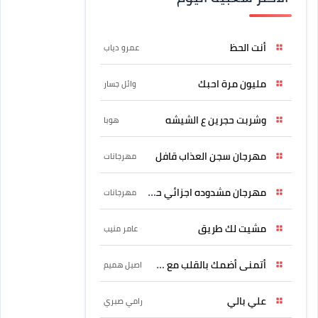
أنت الحظ
عمرو دياب
مليون مرة احبك
وائل جسار
وشربت حجرين ع الشيشه
هوبا
مهرجان سجن العذاب قافل
مهرجانات
مهرجان مشدوده اجزائي حربونى
مهرجانات
مشيت لك طريق
عامر منيب
أتمنى أضمك بالقلب مع حسين
اصيل هميم
علي بالي
رامي صبري