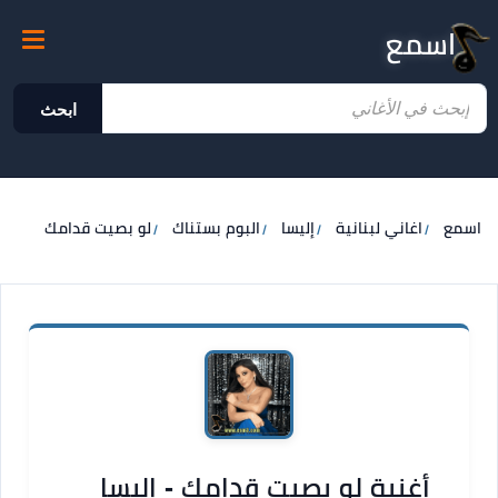
اسمع
ابحث
اسمع
اغاني لبنانية
إليسا
البوم بستناك
لو بصيت قدامك
أغنية لو بصيت قدامك - إليسا