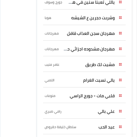
ياللي تعبنا سنين في هواه
جورج وسوف
وشربت حجرين ع الشيشه
هوبا
مهرجان سجن العذاب قافل
مهرجانات
مهرجان مشدوده اجزائي حربونى
مهرجانات
مشيت لك طريق
عامر منيب
يالي نسيت الغرام
اللمبي
قلبي مات - جورج الراسي
منوعات
علي بالي
رامي صبري
عيد الحب
سلطان خليفة حقروص