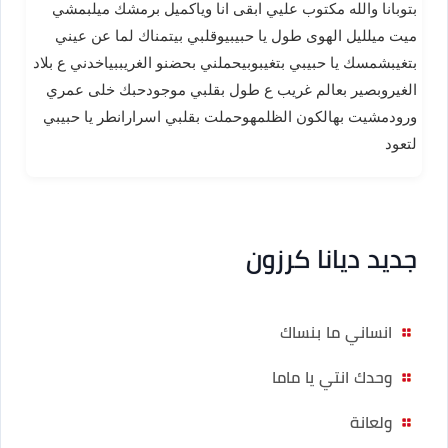
بتوبانا والله مكتوب عليي ابقى انا وياكميل برمشك ميلبمشي
ميت ميلليل الهوى طول يا حبيبيوقلبي بيتمناك لما عن عيني
بتغيبشمسك يا حبيبي بتغيبوبيحملني بحضنو الغريببياخدني ع بلاد
الغيروبصير بعالم غريب ع طول بقلبي موجودحبك خلى عمري
ورودمشيت بهالكون الظلمهوحملت بقلبي اسرارانطر يا حبيبي
لتعود
جديد ديانا كرزون
انساني ما بنساك
وحدك انتي يا ماما
ولعانة