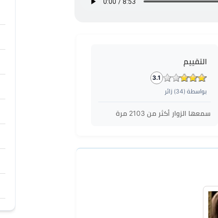
التقييم
3.1
بواسطة (
34
) زائر
سمعها الزوار أكثر من
2103
مرة