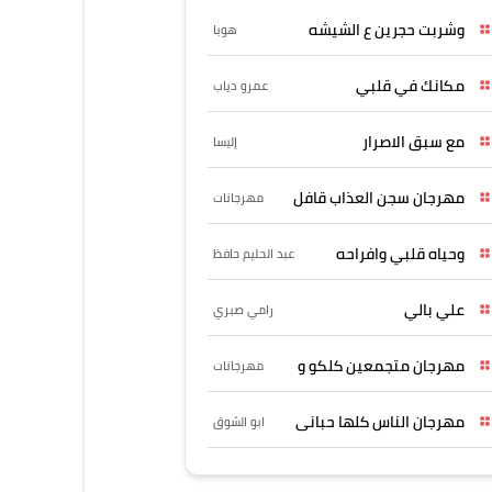
وشربت حجرين ع الشيشه
هوبا
مكانك في قلبي
عمرو دياب
مع سبق الاصرار
إليسا
مهرجان سجن العذاب قافل
مهرجانات
وحياه قلبي وافراحه
عبد الحليم حافظ
علي بالي
رامي صبري
مهرجان متجمعين كلكو و
مهرجانات
مهرجان الناس كلها حبانى
ابو الشوق