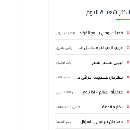
لاكثر شعبية اليوم
فديتك روحي يا روح الفؤاد
مختارات الزوار
غريب الحب تتر مسلسل فرصة
رامي صبري
تيجى نقسم القمر
وليد توفيق
مهرجان مشدوده اجزائي حربونى
مهرجانات
عبدالله السالم - اذا ناوي
روتانا شبابي
بكار مقدمة
أغاني المسلسلات
مهرجان تليفونى للسؤال
حمو الطيخا