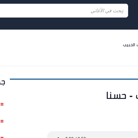
 الحبيب
جد
 - حسنا