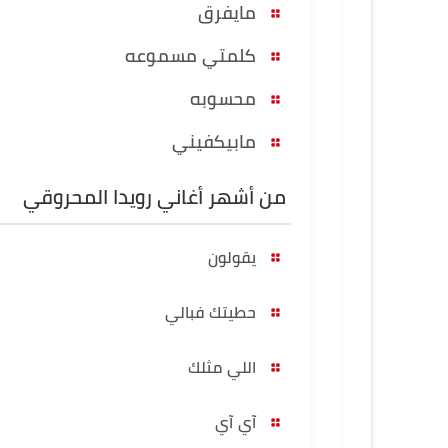
مايفرق
كلمتي مسموعه
محسوبه
مابيكفيني
من أشهر أغاني رويدا المحروقي
يقولون
حطيتك فبالي
اللي مثلك
آي آي