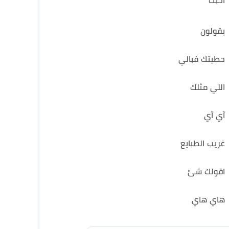
احبك
يقولون
حطيتك فبالي
اللي مثلك
آي آي
غريب الطبايع
اقولك شئ
هاي هاي