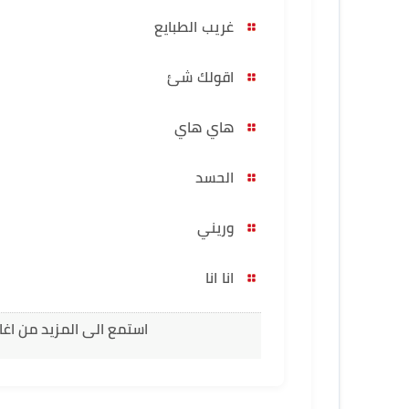
غريب الطبايع
اقولك شئ
هاي هاي
الحسد
وريني
انا انا
استمع الى المزيد من اغا