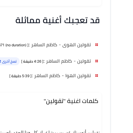
قد تعجبك أغنية مماثلة
تقولين الهوى - كاظم الساهر
:
[ MB 13,671 (no duration) ]
تقولين - كاظم الساهر
:
[ 4:26 دقيقة ]
نسخ أخرى 2
تقولين الهوا - كاظم الساهر
:
[ 5:39 دقيقة ]
كلمات اغنية "تقولين"
تقولين أتعستك غدرت بمشاعرك كل هذا الحقد ياحبيبت