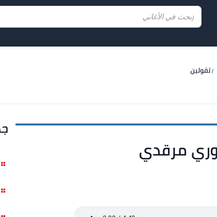
تقولين
جد
يوري مرقدي