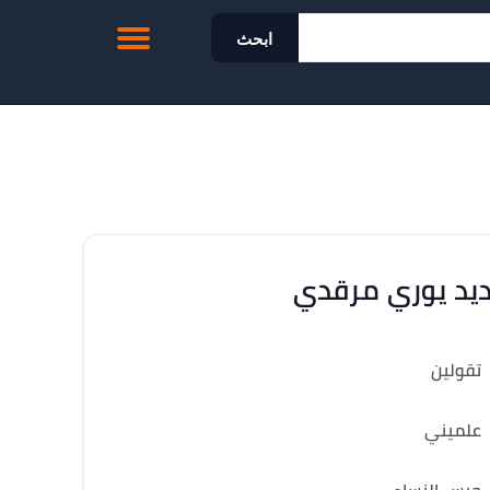
ابحث
يد يوري مرقدي
تقولين
علميني