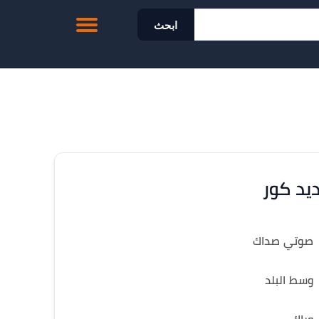
ابحث
يد كور
صوتي صداك
وسط البلد