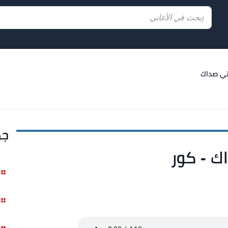
ي صداك
جد
ك - كور