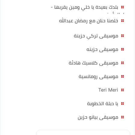
بلدك بعيدة يا خلي ومين يقربها -
امال أبوزيد
خلصنا حنان مع رمضان عبدالله
موسيقى تركي حزينة
موسيقى حزينه
موسيقى كلاسيك هادئة
موسيقى رومانسية
Teri Meri
يا دبلة الخطوبة
موسيقى بيانو حزين