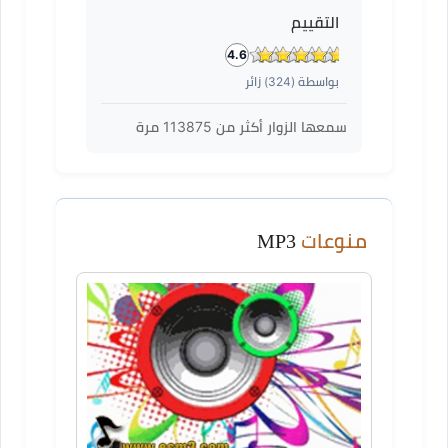
التقييم
4.6
بواسطة (
324
) زائر
سمعها الزوار أكثر من
113875
مرة
منوعات
MP3