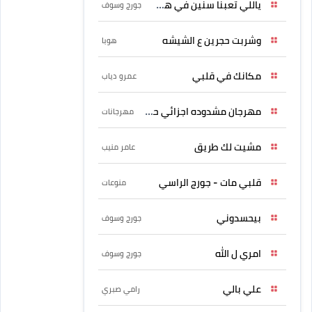
ياللي تعبنا سنين في هواه
جورج وسوف
وشربت حجرين ع الشيشه
هوبا
مكانك في قلبي
عمرو دياب
مهرجان مشدوده اجزائي حربونى
مهرجانات
مشيت لك طريق
عامر منيب
قلبي مات - جورج الراسي
منوعات
بيحسدوني
جورج وسوف
امري ل الله
جورج وسوف
علي بالي
رامي صبري