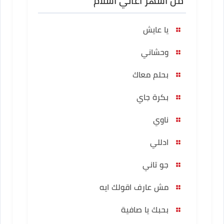
من أشهر أغاني اسلام
يا عايش
وحشاني
بحلم معاك
بكرة جاي
ناوي
ادللي
جو تاني
مش عارف اقولك ايه
بحبك يا صافية