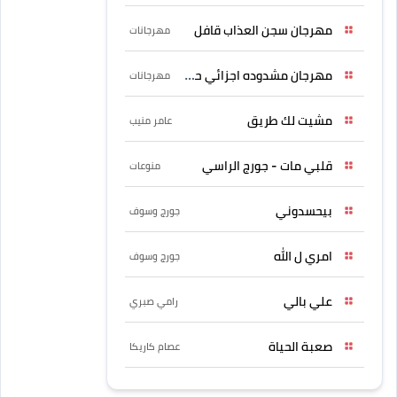
مهرجان سجن العذاب قافل
مهرجانات
مهرجان مشدوده اجزائي حربونى
مهرجانات
مشيت لك طريق
عامر منيب
قلبي مات - جورج الراسي
منوعات
بيحسدوني
جورج وسوف
امري ل الله
جورج وسوف
علي بالي
رامي صبري
صعبة الحياة
عصام كاريكا