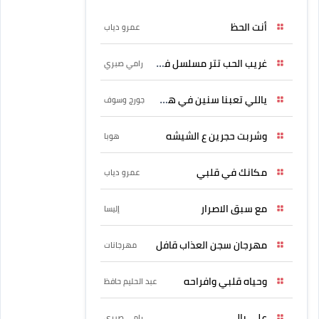
أنت الحظ
عمرو دياب
غريب الحب تتر مسلسل فرصة
رامي صبري
ياللي تعبنا سنين في هواه
جورج وسوف
وشربت حجرين ع الشيشه
هوبا
مكانك في قلبي
عمرو دياب
مع سبق الاصرار
إليسا
مهرجان سجن العذاب قافل
مهرجانات
وحياه قلبي وافراحه
عبد الحليم حافظ
علي بالي
رامي صبري