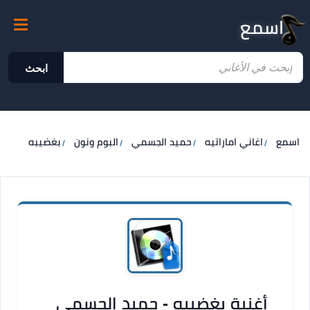
اسمع
ابحث
اسمع
اغاني اماراتيه
حميد الجسمي
البوم ونون
بغضيبه
أغنية بغضيبه - حميد الجسمي