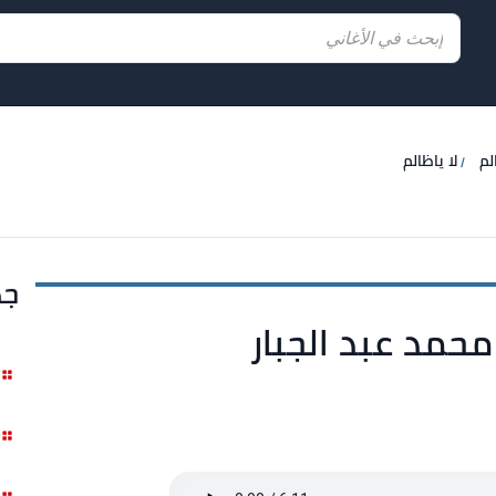
لم
لا ياظالم
جد
 محمد عبد الجبار