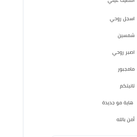
انتطيك عيني
اسجل روحي
شمسين
اصبر روحي
مامجبور
تانيتكم
هاية مو جديدة
أمن بالله