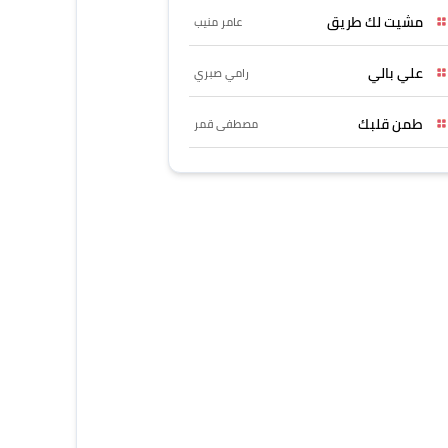
مشيت لك طريق
عامر منيب
علي بالي
رامي صبري
طمن قلبك
مصطفى قمر