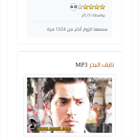
4.0
بواسطة (
1
) زائر
سمعها الزوار أكثر من
1324
مرة
نايف البدر
MP3