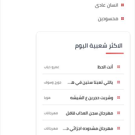
انسان عادى
محسودين
الاكثر شعبية اليوم
أنت الحظ
عمرو دياب
ياللي تعبنا سنين في هواه
جورج وسوف
وشربت حجرين ع الشيشه
هوبا
مهرجان سجن العذاب قافل
مهرجانات
مهرجان مشدوده اجزائي حربونى
مهرجانات